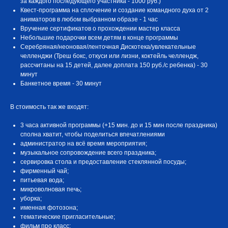
за каждого последующего участника - 1000 руб.)
Квест-программа на сплочение и создание командного духа от 2
аниматоров в любом выбранном образе - 1 час
⁠Вручение сертификатов о прохождении мастер класса
⁠Небольшие подарочки всем детям в конце программы
Серебряная/неоновая/ленточная Дискотека/увлекательные
челленджи (Треш бокс, откуси или лизни, коктейль челлендж,
рассчитаны на 15 детей, далее доплата 150 руб./с ребенка) - 30
минут
Банкетное время - 30 минут
В стоимость так же входят:
3 часа активной программы (+15 мин. до и 15 мин после праздника)
сполна хватит, чтобы поделиться впечатлениями
администратор на всё время мероприятия;
музыкальное сопровождение всего праздника;
сервировка стола и предоставление стеклянной посуды;
фирменный чай;
питьевая вода;
микроволновая печь;
уборка;
именная фотозона;
тематические пригласительные;
фильм про класс;