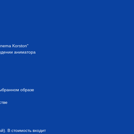
inema Korston"
ождении аниматора
ыбранном образе
стве
й). В стоимость входит