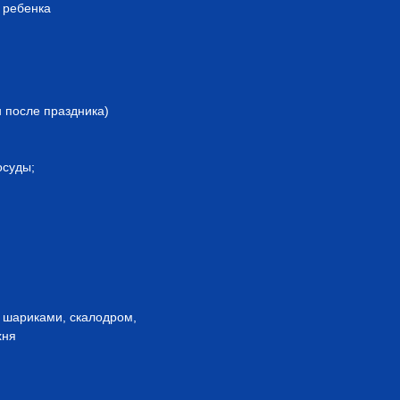
с ребенка
н после праздника)
осуды;
с шариками, скалодром,
хня