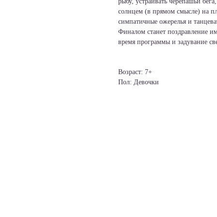
рыбу, устраивать черепашьи бега,
солнцем (в прямом смысле) на пл
симпатичные ожерелья и танцеват
Финалом станет поздравление им
время программы и задувание св
Возраст: 7+
Пол: Девочки