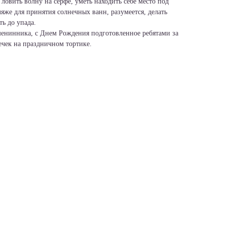
 ловить волну на серфе, уметь находить себе место под
яже для принятия солнечных ванн, разумеется, делать
ь до упада.
енинника, с Днем Рождения подготовленное ребятами за
ечек на праздничном тортике.