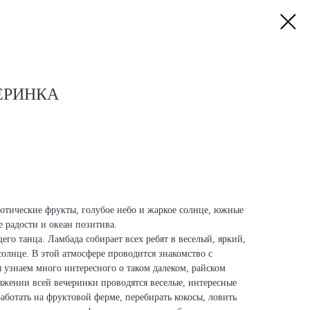
ЕРИНКА
зотические фрукты, голубое небо и жаркое солнце, южные
 радости и океан позитива.
его танца. Ламбада собирает всех ребят в веселый, яркий,
лнце. В этой атмосфере проводится знакомство с
 узнаем много интересного о таком далеком, райском
яжении всей вечеринки проводятся веселые, интересные
аботать на фруктовой ферме, перебирать кокосы, ловить